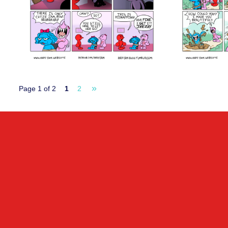
»
Page 1 of 2
1
2